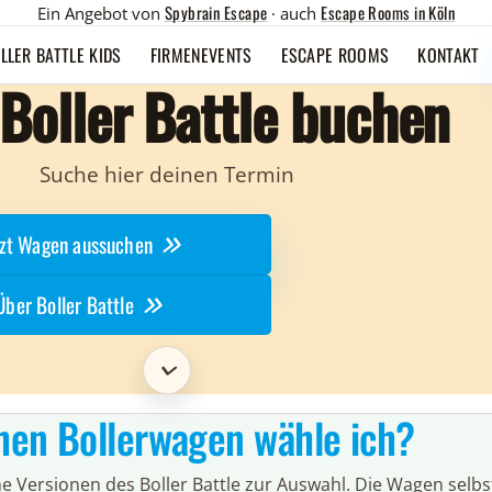
Spybrain Escape
Escape Rooms in Köln
Ein Angebot von
· auch
LLER BATTLE KIDS
FIRMENEVENTS
ESCAPE ROOMS
KONTAKT
 Boller Battle buchen
Suche hier deinen Termin
tzt Wagen aussuchen
Über Boller Battle
Scroll to room info
hen Bollerwagen wähle ich?
e Versionen des Boller Battle zur Auswahl. Die Wagen selbs